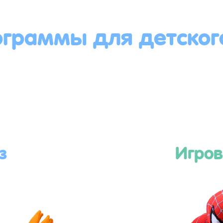
ограммы для детског
з
Игров