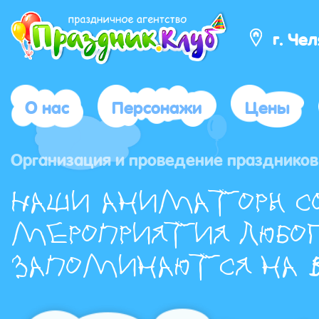
г. Че
О нас
Персонажи
Цены
Организация и проведение праздников 
Наши аниматоры с
мероприятия любог
запоминаются на в