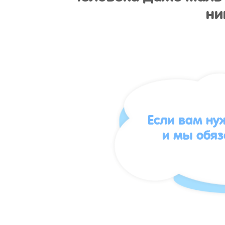
ни
Если вам ну
и мы обя