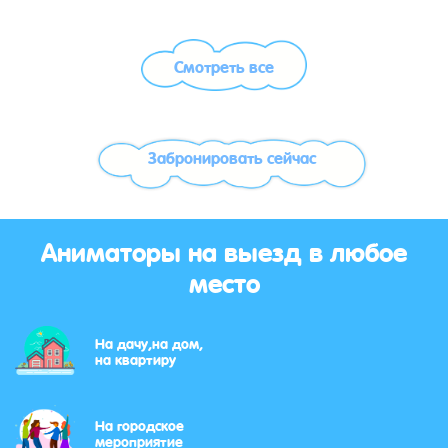
Смотреть все
Забронировать сейчас
Аниматоры на выезд в любое
место
На дачу,на дом,
на квартиру
На городское
мероприятие