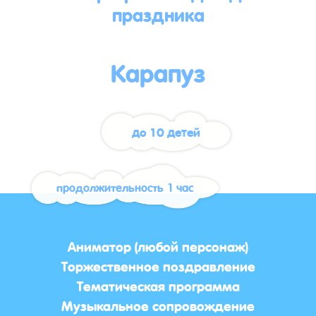
праздника
Карапуз
до 10 детей
продолжительность 1 час
Аниматор (любой персонаж)
Торжественное поздравление
Тематическая программа
Музыкальное сопровождение