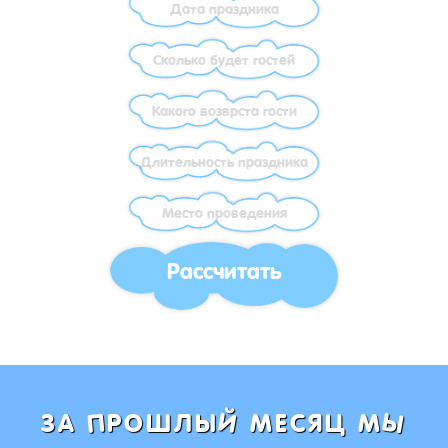
Рассчитать
Ы
Й
П
ЗА
РОШЛЫ
МЕСЯЦ М