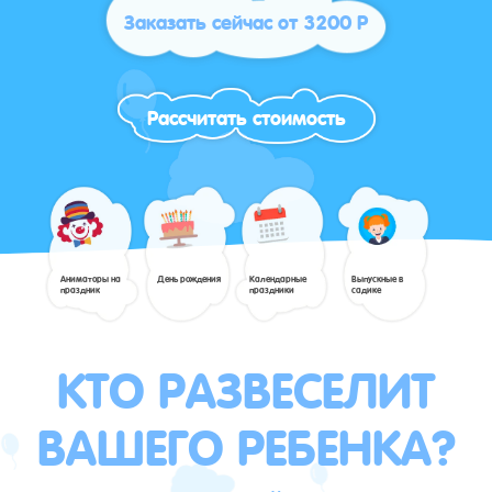
Заказать сейчас от 3200 Р
Рассчитать стоимость
Аниматоры на
День рождения
Календарные
Выпускные в
праздник
праздники
садике
КТО РАЗВЕСЕЛИТ
ВАШЕГО РЕБЕНКА?