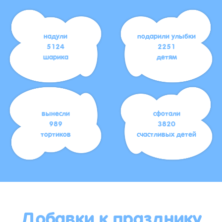
надули
подарили улыбки
5124
2251
шарика
детям
вынесли
сфотали
989
3820
тортиков
счастливых детей
Добавки к празднику