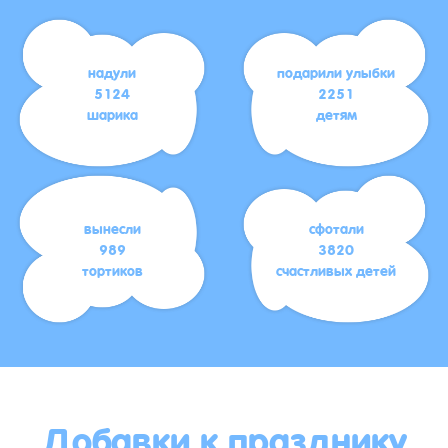
надули
подарили улыбки
5124
2251
шарика
детям
вынесли
сфотали
989
3820
тортиков
счастливых детей
Добавки к празднику