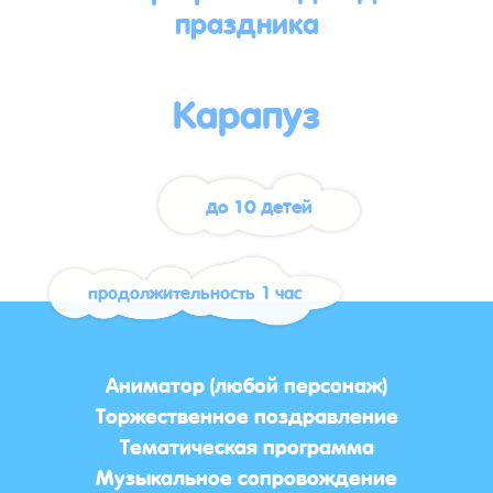
праздника
Карапуз
до 10 детей
продолжительность 1 час
Аниматор (любой персонаж)
Торжественное поздравление
Тематическая программа
Музыкальное сопровождение