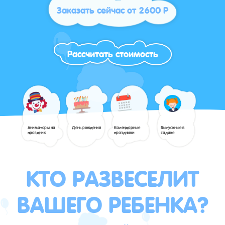
Заказать сейчас от 2600 Р
Рассчитать стоимость
Аниматоры на
День рождения
Календарные
Выпускные в
праздник
праздники
садике
КТО РАЗВЕСЕЛИТ
ВАШЕГО РЕБЕНКА?