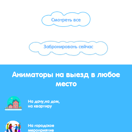
Смотреть все
Забронировать сейчас
Аниматоры на выезд в любое
место
На дачу,на дом,
на квартиру
На городское
мероприятие