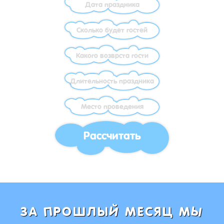
Рассчитать
Ы
Й
П
ЗА
РОШЛЫ
МЕСЯЦ М