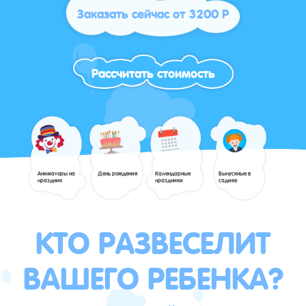
Заказать сейчас от 3200 Р
Рассчитать стоимость
Аниматоры на
День рождения
Календарные
Выпускные в
праздник
праздники
садике
КТО РАЗВЕСЕЛИТ
ВАШЕГО РЕБЕНКА?