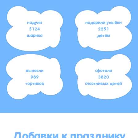
надули
подарили улыбки
5124
2251
шарика
детям
вынесли
сфотали
989
3820
тортиков
счастливых детей
Добавки к празднику