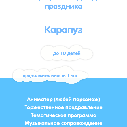
праздника
Карапуз
до 10 детей
продолжительность 1 час
Аниматор (любой персонаж)
Торжественное поздравление
Тематическая программа
Музыкальное сопровождение