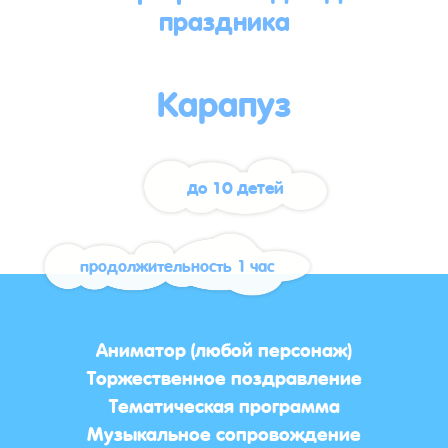
праздника
Карапуз
до 10 детей
продолжительность 1 час
Аниматор (любой персонаж)
Торжественное поздравление
Тематическая программа
Музыкальное сопровождение