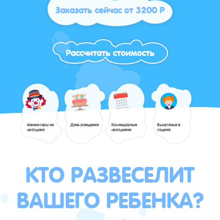
Заказать сейчас от 3200 Р
Рассчитать стоимость
Аниматоры на
День рождения
Календарные
Выпускные в
праздник
праздники
садике
КТО РАЗВЕСЕЛИТ
ВАШЕГО РЕБЕНКА?