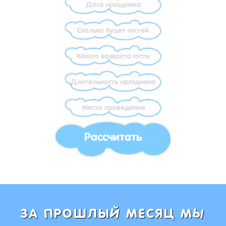
Рассчитать
Ы
Й
П
ЗА
РОШЛЫ
МЕСЯЦ М