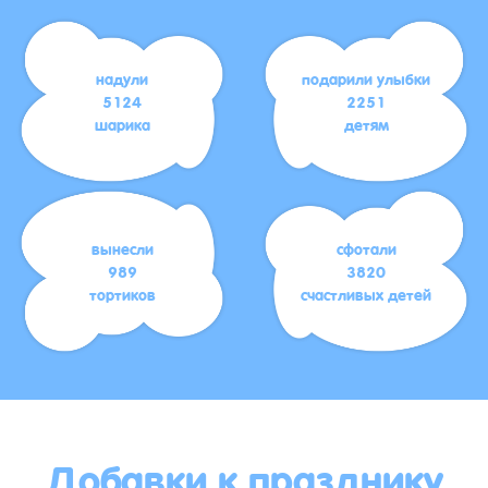
надули
подарили улыбки
5124
2251
шарика
детям
вынесли
сфотали
989
3820
тортиков
счастливых детей
Добавки к празднику