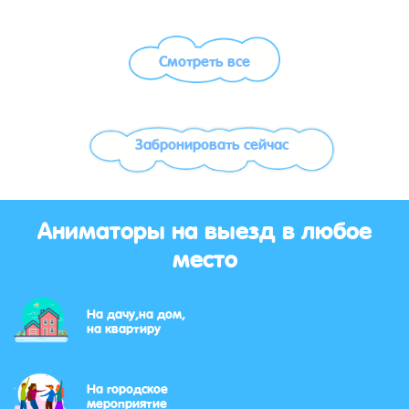
Смотреть все
Забронировать сейчас
Аниматоры на выезд в любое
место
На дачу,на дом,
на квартиру
На городское
мероприятие