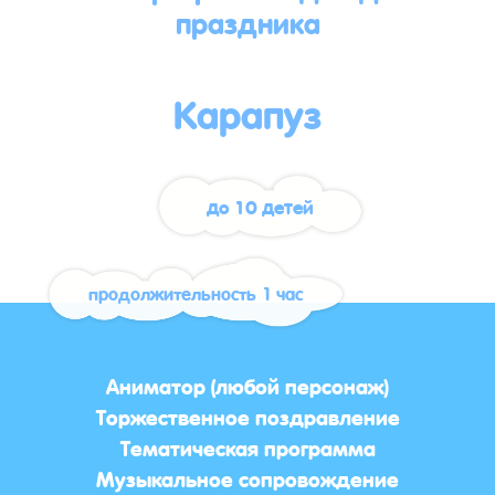
праздника
Карапуз
до 10 детей
продолжительность 1 час
Аниматор (любой персонаж)
Торжественное поздравление
Тематическая программа
Музыкальное сопровождение