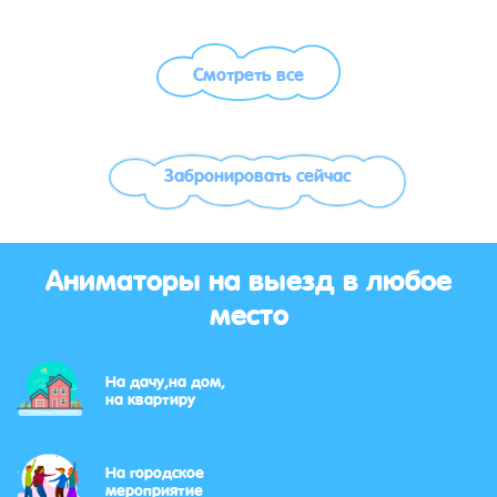
Смотреть все
Забронировать сейчас
Аниматоры на выезд в любое
место
На дачу,на дом,
на квартиру
На городское
мероприятие