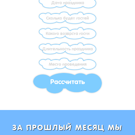
Рассчитать
Ы
Й
П
ЗА
РОШЛЫ
МЕСЯЦ М