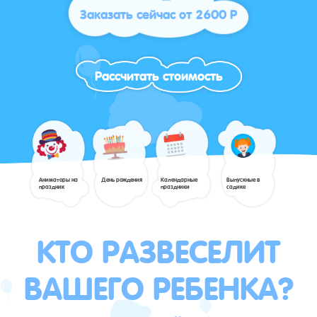
Заказать сейчас от 2600 Р
Рассчитать стоимость
Аниматоры на
День рождения
Календарные
Выпускные в
праздник
праздники
садике
КТО РАЗВЕСЕЛИТ
ВАШЕГО РЕБЕНКА?