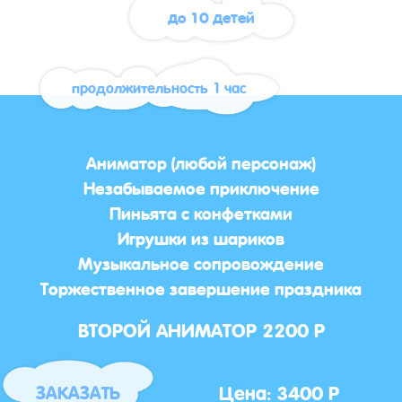
до 10 детей
продолжительность 1 час
Аниматор (любой персонаж)
Незабываемое приключение
Пиньята с конфетками
Игрушки из шариков
Музыкальное сопровождение
Торжественное завершение праздника
ВТОРОЙ АНИМАТОР 2200 Р
Цена: 3400 Р
ЗАКАЗАТЬ