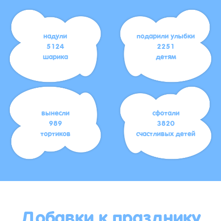
надули
подарили улыбки
5124
2251
шарика
детям
вынесли
сфотали
989
3820
тортиков
счастливых детей
Добавки к празднику