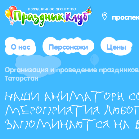
проспе
О нас
Персонажи
Цены
Организация и проведение праздников
Татарстан
Наши аниматоры с
мероприятия любог
запоминаются на в