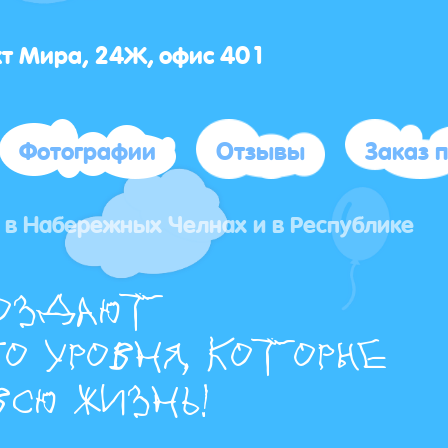
кт Мира, 24Ж, офис 401
Фотографии
Отзывы
Заказ 
 в Набережных Челнах и в Республике
оздают
о уровня, которые
сю жизнь!