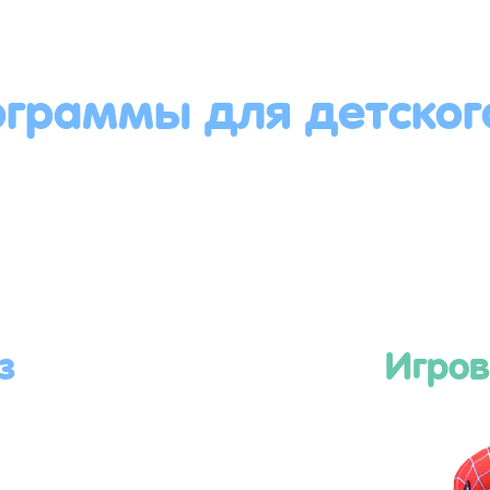
ограммы для детског
з
Игров