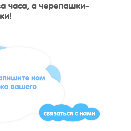
а часа, а черепашки-
ки!
напишите нам
жа вашего
связаться с нами