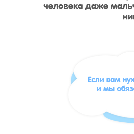
человека даже мальч
ни
Если вам ну
и мы обя