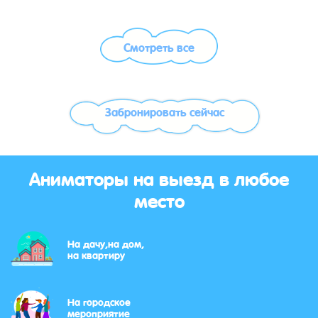
Смотреть все
Забронировать сейчас
Аниматоры на выезд в любое
место
На дачу,на дом,
на квартиру
На городское
мероприятие