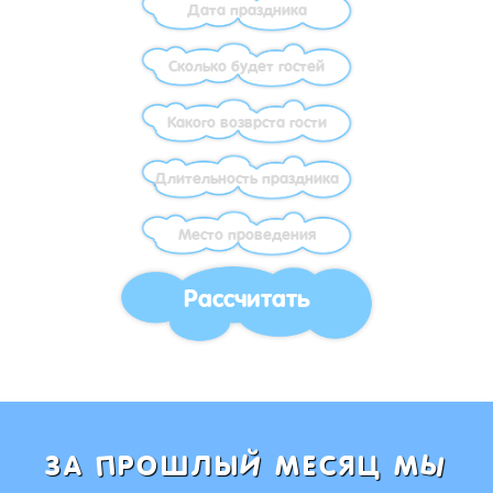
Рассчитать
Ы
Й
П
ЗА
РОШЛЫ
МЕСЯЦ М