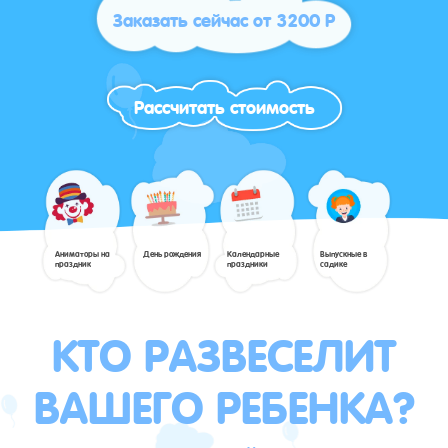
Заказать сейчас от 3200 Р
Рассчитать стоимость
Аниматоры на
День рождения
Календарные
Выпускные в
праздник
праздники
садике
КТО РАЗВЕСЕЛИТ
ВАШЕГО РЕБЕНКА?