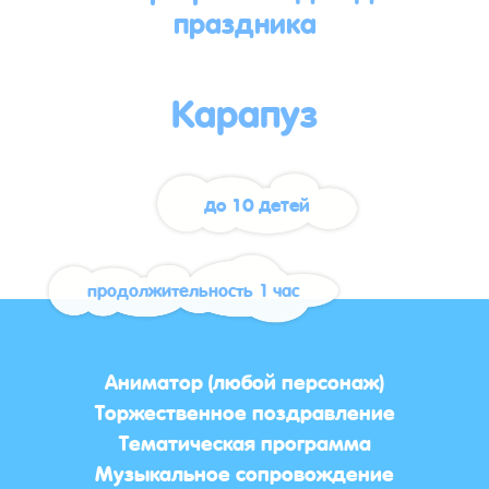
праздника
Карапуз
до 10 детей
продолжительность 1 час
Аниматор (любой персонаж)
Торжественное поздравление
Тематическая программа
Музыкальное сопровождение