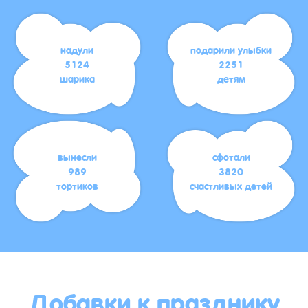
надули
подарили улыбки
5124
2251
шарика
детям
вынесли
сфотали
989
3820
тортиков
счастливых детей
Добавки к празднику