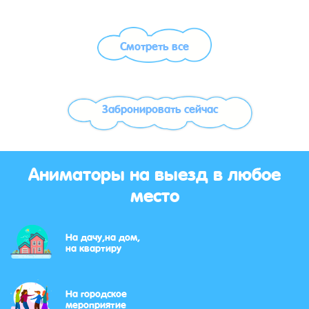
Смотреть все
Забронировать сейчас
Аниматоры на выезд в любое
место
На дачу,на дом,
на квартиру
На городское
мероприятие