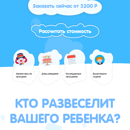
Заказать сейчас от 3200 Р
Рассчитать стоимость
Аниматоры на
День рождения
Календарные
Выпускные в
праздник
праздники
садике
КТО РАЗВЕСЕЛИТ
ВАШЕГО РЕБЕНКА?