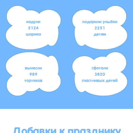
надули
подарили улыбки
5124
2251
шарика
детям
вынесли
сфотали
989
3820
тортиков
счастливых детей
Добавки к празднику