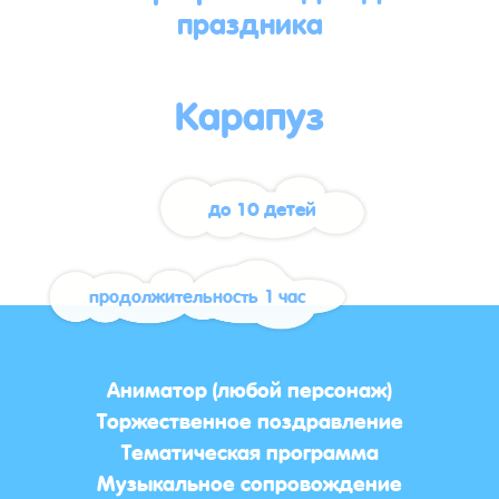
праздника
Карапуз
до 10 детей
продолжительность 1 час
Аниматор (любой персонаж)
Торжественное поздравление
Тематическая программа
Музыкальное сопровождение