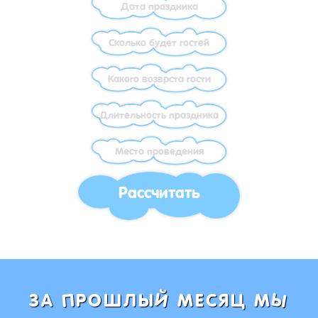
Рассчитать
Ы
Й
П
ЗА
РОШЛЫ
МЕСЯЦ М