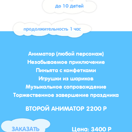
до 10 детей
продолжительность 1 час
Аниматор (любой персонаж)
Незабываемое приключение
Пиньята с конфетками
Игрушки из шариков
Музыкальное сопровождение
Торжественное завершение праздника
ВТОРОЙ АНИМАТОР 2200 Р
Цена: 3400 Р
ЗАКАЗАТЬ