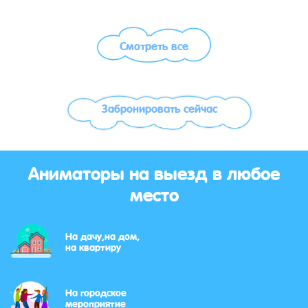
Смотреть все
Забронировать сейчас
Аниматоры на выезд в любое
место
На дачу,на дом,
на квартиру
На городское
мероприятие