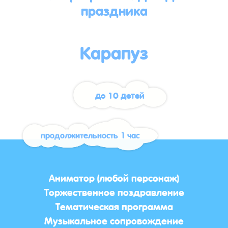
праздника
Карапуз
до 10 детей
продолжительность 1 час
Аниматор (любой персонаж)
Торжественное поздравление
Тематическая программа
Музыкальное сопровождение