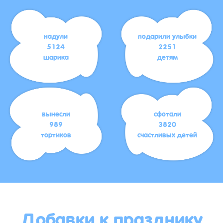
надули
подарили улыбки
5124
2251
шарика
детям
вынесли
сфотали
989
3820
тортиков
счастливых детей
Добавки к празднику