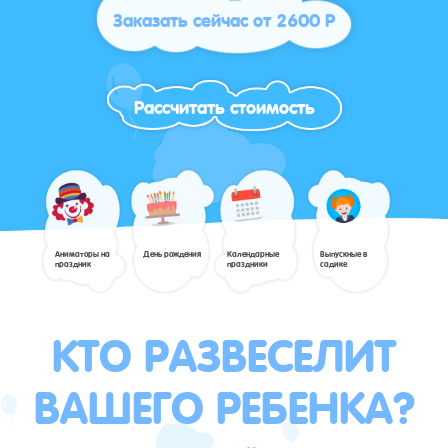
Заказать сейчас от 2600 Р
Рассчитать стоимость
Аниматоры на
День рождения
Календарные
Выпускные в
праздник
праздники
садике
КТО РАЗВЕСЕЛИТ
ВАШЕГО РЕБЕНКА?