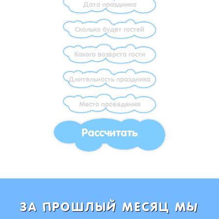
Рассчитать
Ы
Й
П
ЗА
РОШЛЫ
МЕСЯЦ М