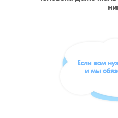
ни
Если вам ну
и мы обя