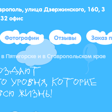
аврополь, улица Дзержинского, 160, 3
 32 офис
Фотографии
Отзывы
Заказ 
в Пятигорске и в Ставропольском крае
оздают
о уровня, которые
сю жизнь!