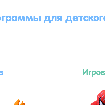
ограммы для детског
з
Игров