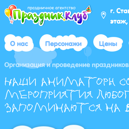
г. Ст
этаж,
О нас
Персонажи
Цены
Организация и проведение праздников 
Наши аниматоры с
мероприятия любог
запоминаются на в