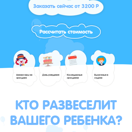
Заказать сейчас от 3200 Р
Рассчитать стоимость
Аниматоры на
День рождения
Календарные
Выпускные в
праздник
праздники
садике
КТО РАЗВЕСЕЛИТ
ВАШЕГО РЕБЕНКА?