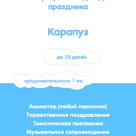
праздника
Карапуз
до 10 детей
продолжительность 1 час
Аниматор (любой персонаж)
Торжественное поздравление
Тематическая программа
Музыкальное сопровождение