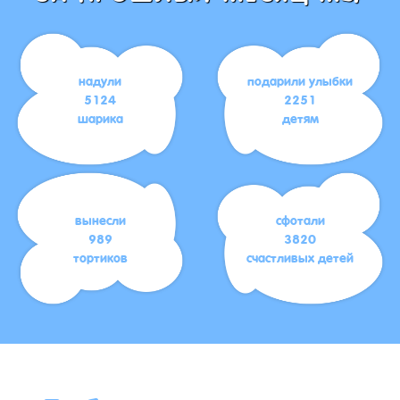
надули
подарили улыбки
5124
2251
шарика
детям
вынесли
сфотали
989
3820
тортиков
счастливых детей