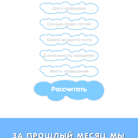
Рассчитать
Ы
Й
П
ЗА
РОШЛЫ
МЕСЯЦ М