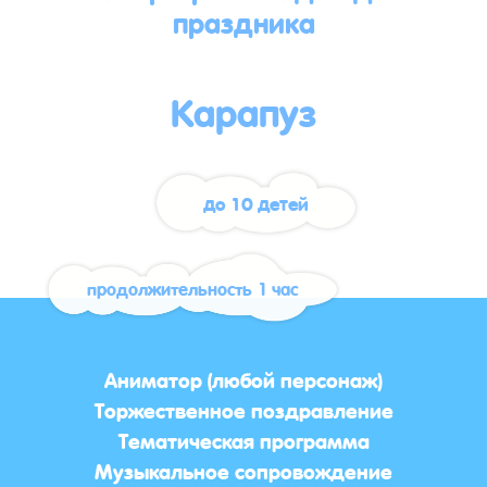
праздника
Карапуз
до 10 детей
продолжительность 1 час
Аниматор (любой персонаж)
Торжественное поздравление
Тематическая программа
Музыкальное сопровождение