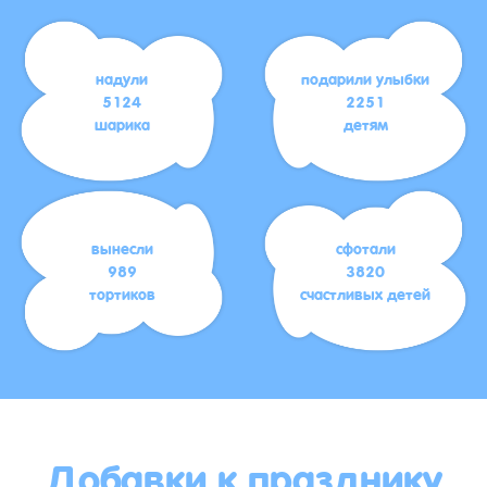
надули
подарили улыбки
5124
2251
шарика
детям
вынесли
сфотали
989
3820
тортиков
счастливых детей
Добавки к празднику