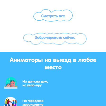
Смотреть все
Забронировать сейчас
Аниматоры на выезд в любое
место
На дачу,на дом,
на квартиру
На городское
мероприятие