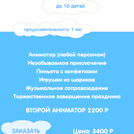
до 10 детей
продолжительность 1 час
Аниматор (любой персонаж)
Незабываемое приключение
Пиньята с конфетками
Игрушки из шариков
Музыкальное сопровождение
Торжественное завершение праздника
ВТОРОЙ АНИМАТОР 2200 Р
Цена: 3400 Р
ЗАКАЗАТЬ