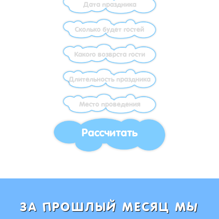
Рассчитать
Ы
Й
П
ЗА
РОШЛЫ
МЕСЯЦ М