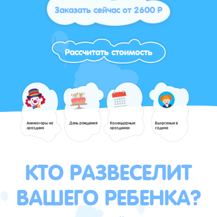
Заказать сейчас от 2600 Р
Рассчитать стоимость
Аниматоры на
День рождения
Календарные
Выпускные в
праздник
праздники
садике
КТО РАЗВЕСЕЛИТ
ВАШЕГО РЕБЕНКА?