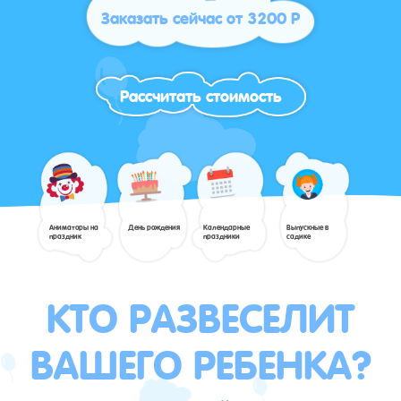
Заказать сейчас от 3200 Р
Рассчитать стоимость
Аниматоры на
День рождения
Календарные
Выпускные в
праздник
праздники
садике
КТО РАЗВЕСЕЛИТ
ВАШЕГО РЕБЕНКА?