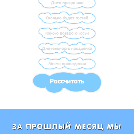
Рассчитать
Ы
Й
П
ЗА
РОШЛЫ
МЕСЯЦ М