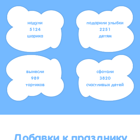
надули
подарили улыбки
5124
2251
шарика
детям
вынесли
сфотали
989
3820
тортиков
счастливых детей
Добавки к празднику