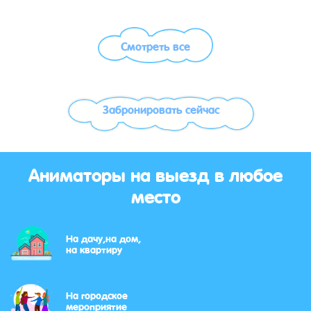
Смотреть все
Забронировать сейчас
Аниматоры на выезд в любое
место
На дачу,на дом,
на квартиру
На городское
мероприятие