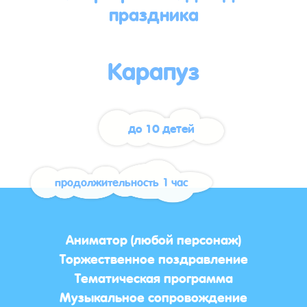
праздника
Карапуз
до 10 детей
продолжительность 1 час
Аниматор (любой персонаж)
Торжественное поздравление
Тематическая программа
Музыкальное сопровождение