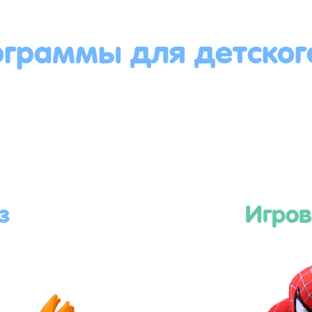
ограммы для детског
з
Игров