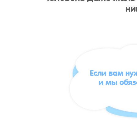
ни
Если вам ну
и мы обя