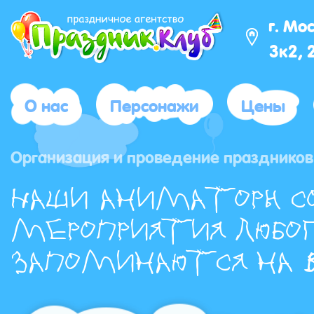
г. Мо
3к2, 
О нас
Персонажи
Цены
Организация и проведение праздников
Наши аниматоры с
мероприятия любог
запоминаются на в