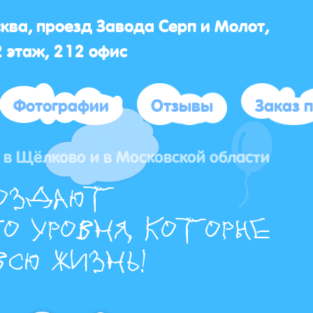
сква, проезд Завода Серп и Молот,
2 этаж, 212 офис
Фотографии
Отзывы
Заказ 
 в Щёлково и в Московской области
оздают
о уровня, которые
сю жизнь!