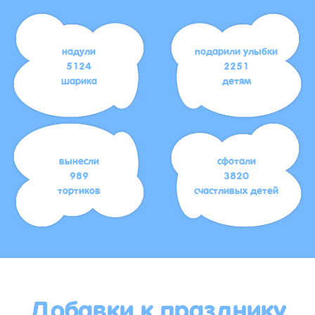
надули
подарили улыбки
5124
2251
шарика
детям
вынесли
сфотали
989
3820
тортиков
счастливых детей
Добавки к празднику