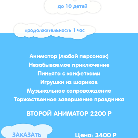
до 10 детей
продолжительность 1 час
Аниматор (любой персонаж)
Незабываемое приключение
Пиньята с конфетками
Игрушки из шариков
Музыкальное сопровождение
Торжественное завершение праздника
ВТОРОЙ АНИМАТОР 2200 Р
Цена: 3400 Р
ЗАКАЗАТЬ