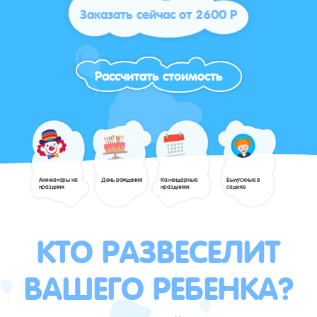
Заказать сейчас от 2600 Р
Рассчитать стоимость
Аниматоры на
День рождения
Календарные
Выпускные в
праздник
праздники
садике
КТО РАЗВЕСЕЛИТ
ВАШЕГО РЕБЕНКА?