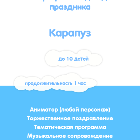
праздника
Карапуз
до 10 детей
продолжительность 1 час
Аниматор (любой персонаж)
Торжественное поздравление
Тематическая программа
Музыкальное сопровождение