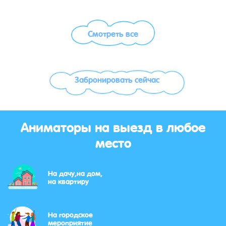
Смотреть все
Забронировать сейчас
Аниматоры на выезд в любое
место
На дачу,на дом,
на квартиру
На городское
мероприятие