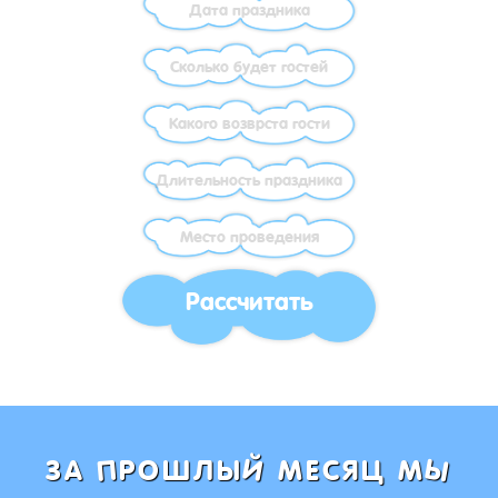
Рассчитать
Ы
Й
П
ЗА
РОШЛЫ
МЕСЯЦ М