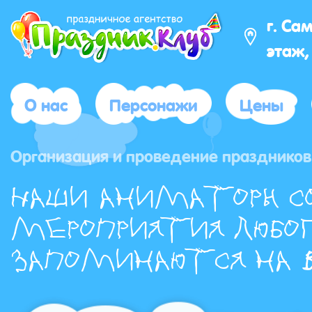
г. Са
этаж,
О нас
Персонажи
Цены
Организация и проведение праздников 
Наши аниматоры с
мероприятия любог
запоминаются на в