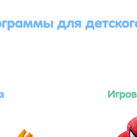
ограммы для детског
з
Игров