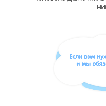
ни
Если вам ну
и мы обя