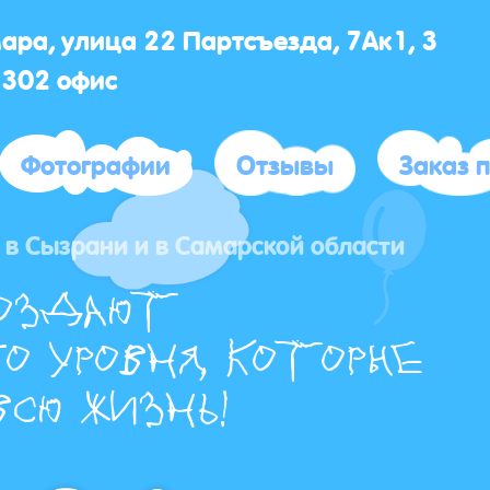
мара, улица 22 Партсъезда, 7Ак1, 3
 302 офис
Фотографии
Отзывы
Заказ 
в Сызрани и в Самарской области
оздают
о уровня, которые
сю жизнь!