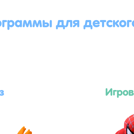
ограммы для детског
з
Игров