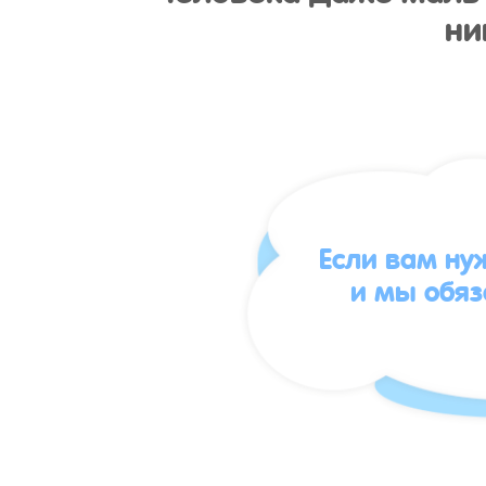
ни
Если вам ну
и мы обя