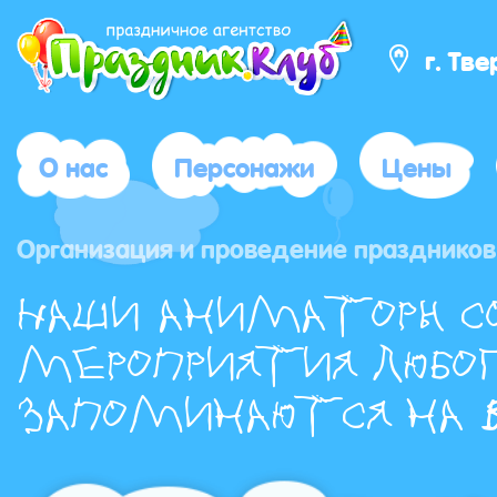
г. Тв
О нас
Персонажи
Цены
Организация и проведение праздников 
Наши аниматоры с
мероприятия любог
запоминаются на в