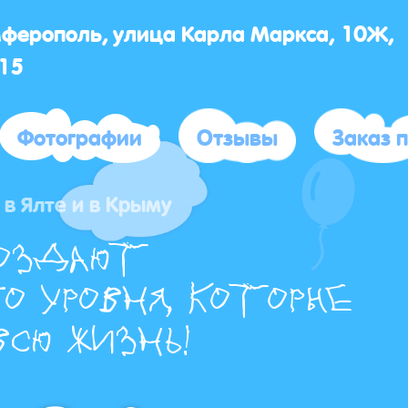
мферополь, улица Карла Маркса, 10Ж,
15
Фотографии
Отзывы
Заказ 
в Ялте и в Крыму
оздают
о уровня, которые
сю жизнь!