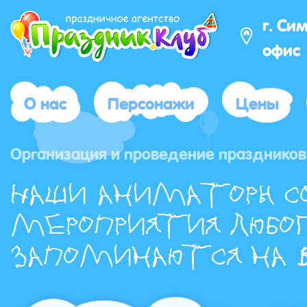
г. Си
офис 
О нас
Персонажи
Цены
Организация и проведение праздников 
Наши аниматоры с
мероприятия любог
запоминаются на в