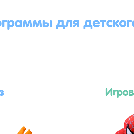
ограммы для детског
з
Игров