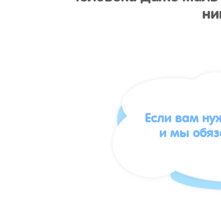
ни
Если вам ну
и мы обя