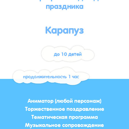
праздника
Карапуз
до 10 детей
продолжительность 1 час
Аниматор (любой персонаж)
Торжественное поздравление
Тематическая программа
Музыкальное сопровождение