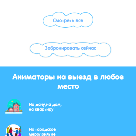
Смотреть все
Забронировать сейчас
Аниматоры на выезд в любое
место
На дачу,на дом,
на квартиру
На городское
мероприятие