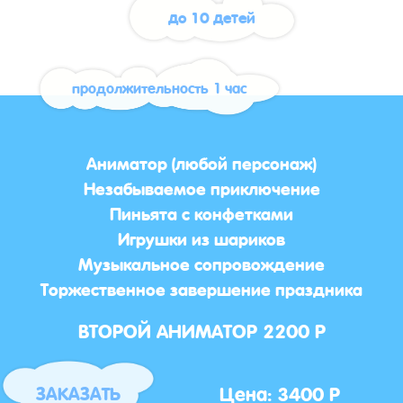
до 10 детей
продолжительность 1 час
Аниматор (любой персонаж)
Незабываемое приключение
Пиньята с конфетками
Игрушки из шариков
Музыкальное сопровождение
Торжественное завершение праздника
ВТОРОЙ АНИМАТОР 2200 Р
Цена: 3400 Р
ЗАКАЗАТЬ