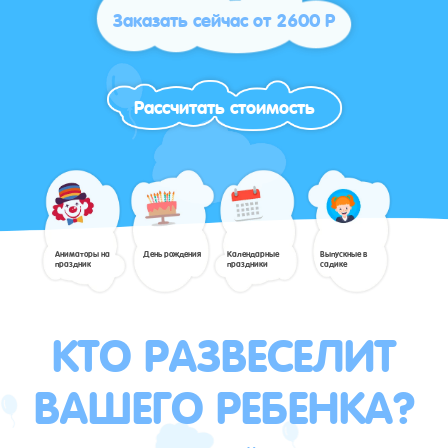
Заказать сейчас от 2600 Р
Рассчитать стоимость
Аниматоры на
День рождения
Календарные
Выпускные в
праздник
праздники
садике
КТО РАЗВЕСЕЛИТ
ВАШЕГО РЕБЕНКА?