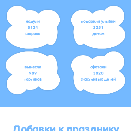
надули
подарили улыбки
5124
2251
шарика
детям
вынесли
сфотали
989
3820
тортиков
счастливых детей
Добавки к празднику