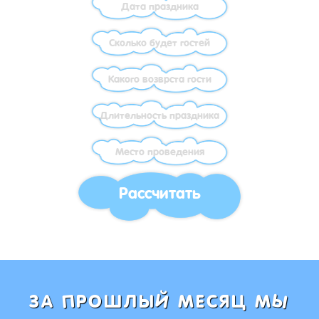
Рассчитать
Ы
Й
П
ЗА
РОШЛЫ
МЕСЯЦ М