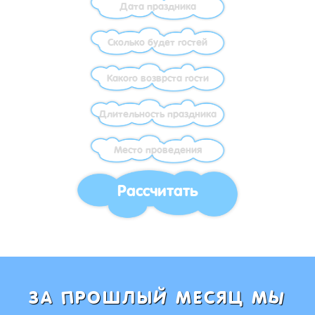
Рассчитать
Ы
Й
П
ЗА
РОШЛЫ
МЕСЯЦ М