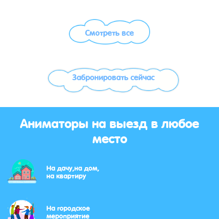
Смотреть все
Забронировать сейчас
Аниматоры на выезд в любое
место
На дачу,на дом,
на квартиру
На городское
мероприятие