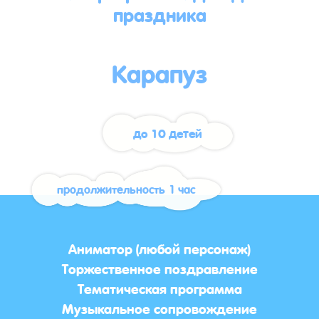
праздника
Карапуз
до 10 детей
продолжительность 1 час
Аниматор (любой персонаж)
Торжественное поздравление
Тематическая программа
Музыкальное сопровождение