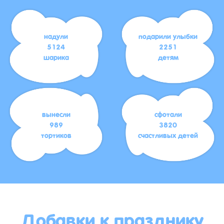
надули
подарили улыбки
5124
2251
шарика
детям
вынесли
сфотали
989
3820
тортиков
счастливых детей
Добавки к празднику