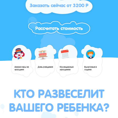
Заказать сейчас от 3200 Р
Рассчитать стоимость
Аниматоры на
День рождения
Календарные
Выпускные в
праздник
праздники
садике
КТО РАЗВЕСЕЛИТ
ВАШЕГО РЕБЕНКА?