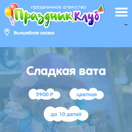
_
Волшебная сказка
Сладкая вата
5900 Р
цветная
до 10 детей