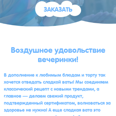
ЗАКАЗАТЬ
Воздушное удовольствие
вечеринки!
В дополнение к любимым блюдам и торту так
хочется отведать сладкой ваты! Мы соединяем
классический рецепт с новыми трендами, а
главное — делаем свежий продукт,
подтвержденный сертификатом, волноваться за
здоровье не нужно! А еще сладкая вата это