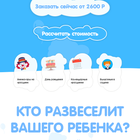
Заказать сейчас от 2600 Р
Рассчитать стоимость
Аниматоры на
День рождения
Календарные
Выпускные в
праздник
праздники
садике
КТО РАЗВЕСЕЛИТ
ВАШЕГО РЕБЕНКА?