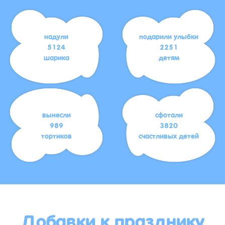
надули
подарили улыбки
5124
2251
шарика
детям
вынесли
сфотали
989
3820
тортиков
счастливых детей
Добавки к празднику