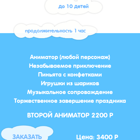
до 10 детей
продолжительность 1 час
Аниматор (любой персонаж)
Незабываемое приключение
Пиньята с конфетками
Игрушки из шариков
Музыкальное сопровождение
Торжественное завершение праздника
ВТОРОЙ АНИМАТОР 2200 Р
Цена: 3400 Р
ЗАКАЗАТЬ