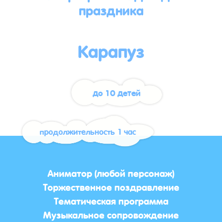
праздника
Карапуз
до 10 детей
продолжительность 1 час
Аниматор (любой персонаж)
Торжественное поздравление
Тематическая программа
Музыкальное сопровождение