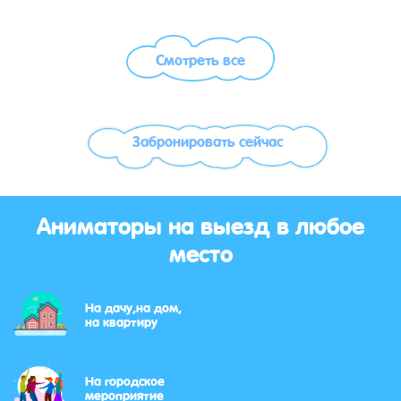
Смотреть все
Забронировать сейчас
Аниматоры на выезд в любое
место
На дачу,на дом,
на квартиру
На городское
мероприятие