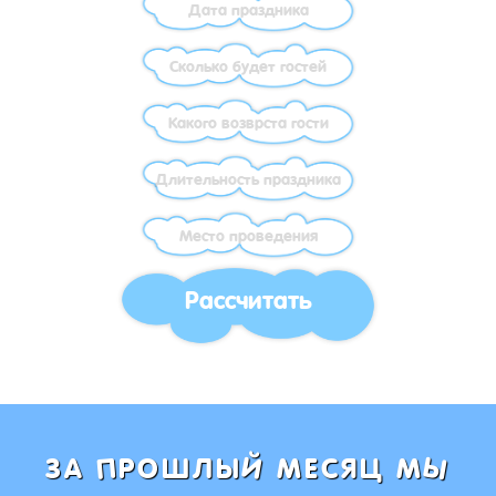
Рассчитать
Ы
Й
П
ЗА
РОШЛЫ
МЕСЯЦ М