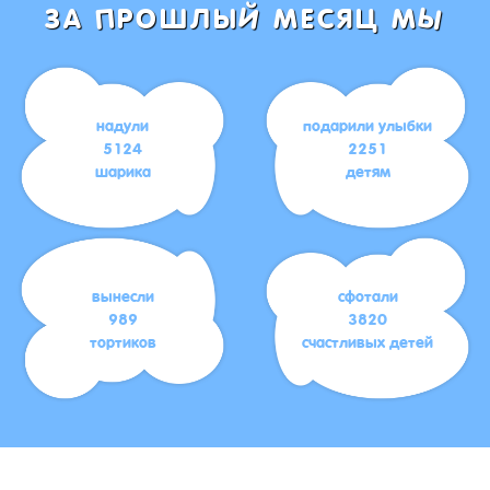
Ы
Й
П
ЗА
РОШЛЫ
МЕСЯЦ М
надули
подарили улыбки
5124
2251
шарика
детям
вынесли
сфотали
989
3820
тортиков
счастливых детей