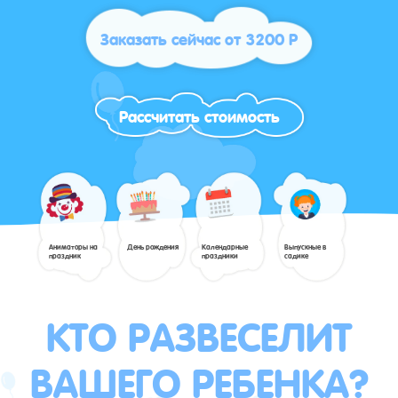
Заказать сейчас от 3200 Р
Рассчитать стоимость
Аниматоры на
День рождения
Календарные
Выпускные в
праздник
праздники
садике
КТО РАЗВЕСЕЛИТ
ВАШЕГО РЕБЕНКА?