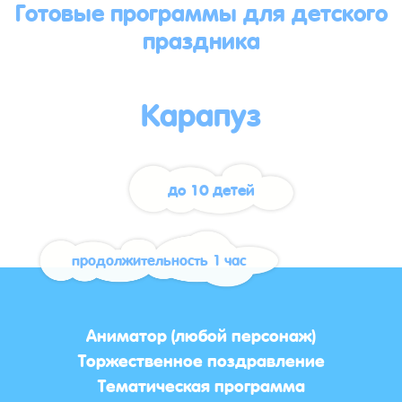
Готовые программы для детского
праздника
Карапуз
до 10 детей
продолжительность 1 час
Аниматор (любой персонаж)
Торжественное поздравление
Тематическая программа