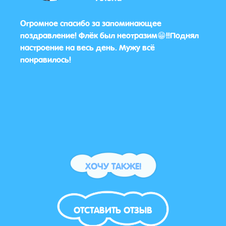
Огромное спасибо за запоминающее
Деву
ам 🌸
поздравление! Флёк был неотразим😁‼️Поднял
5+.Д
настроение на весь день. Мужу всё
понравилось!
ХОЧУ ТАКЖЕ!
ОТСТАВИТЬ ОТЗЫВ