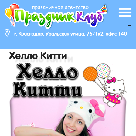
_
г. Краснодар, Уральская улица, 75/1к2, офис 140
Хелло Китти