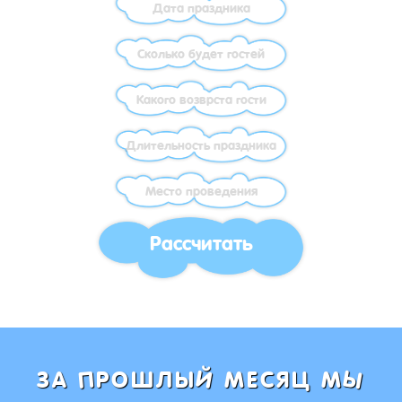
Рассчитать
Ы
Й
П
ЗА
РОШЛЫ
МЕСЯЦ М