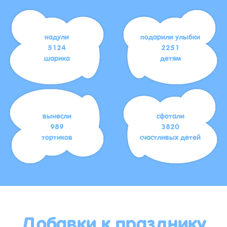
надули
подарили улыбки
5124
2251
шарика
детям
вынесли
сфотали
989
3820
тортиков
счастливых детей
Добавки к празднику