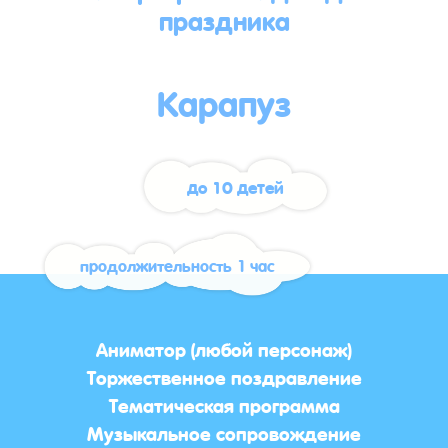
праздника
Карапуз
до 10 детей
продолжительность 1 час
Аниматор (любой персонаж)
Торжественное поздравление
Тематическая программа
Музыкальное сопровождение