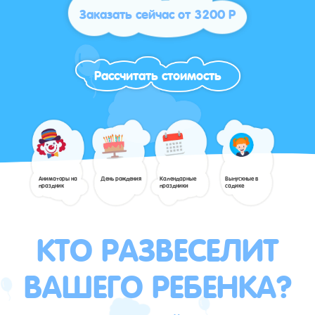
Заказать сейчас от 3200 Р
Рассчитать стоимость
Аниматоры на
День рождения
Календарные
Выпускные в
праздник
праздники
садике
КТО РАЗВЕСЕЛИТ
ВАШЕГО РЕБЕНКА?