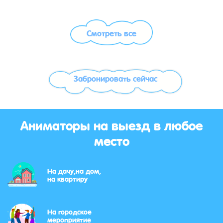
Смотреть все
Забронировать сейчас
Аниматоры на выезд в любое
место
На дачу,на дом,
на квартиру
На городское
мероприятие