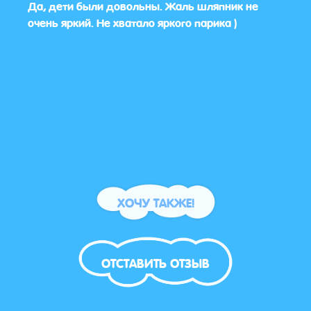
Да, дети были довольны. Жаль шляпник не
Спас
️
очень яркий. Не хватало яркого парика )
дово
ХОЧУ ТАКЖЕ!
ОТСТАВИТЬ ОТЗЫВ