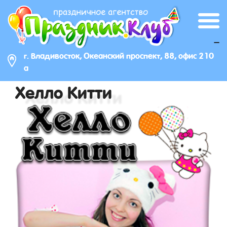
_
г. Владивосток, Океанский проспект, 88, офис 210
а
Хелло Китти