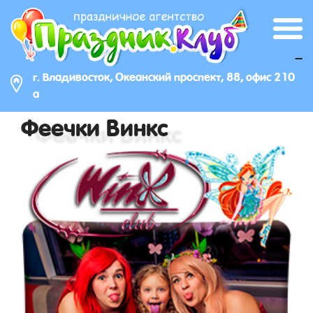
_
г. Владивосток, Океанский проспект, 88, офис 210
а
Феечки Винкс