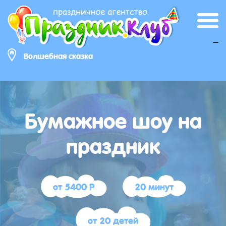
_
Волшебная сказка
Бумажное шоу на
праздник
от 5400 Р
20 минут
от 20 детей