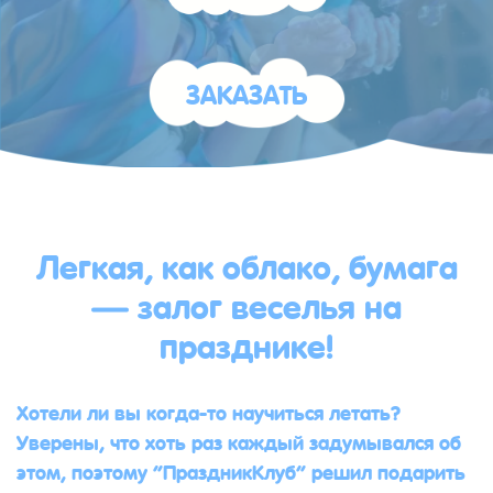
ЗАКАЗАТЬ
Легкая, как облако, бумага
— залог веселья на
празднике!
Хотели ли вы когда-то научиться летать?
Уверены, что хоть раз каждый задумывался об
этом, поэтому “ПраздникКлуб” решил подарить