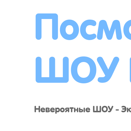
Посм
ШОУ
Невероятные ШОУ - Эк