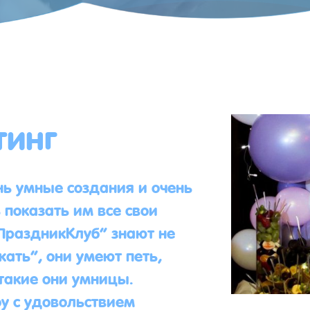
тинг
нь умные создания и очень
 показать им все свои
ПраздникКлуб” знают не
жать”, они умеют петь,
 такие они умницы.
у с удовольствием