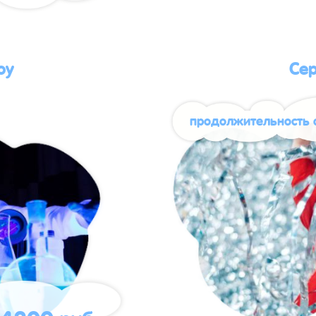
оу
Се
продолжительность 