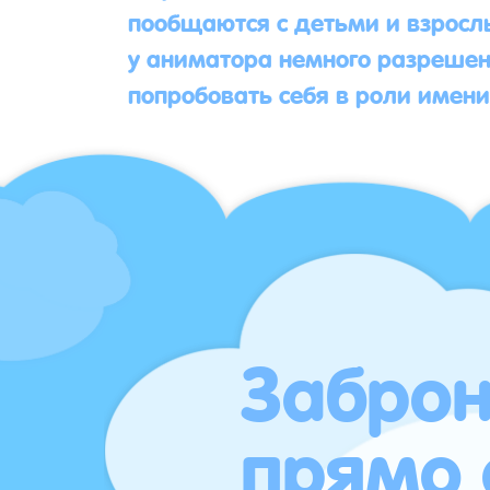
пообщаются с детьми и взрослы
у аниматора немного разрешен
попробовать себя в роли имен
Заброн
прямо 