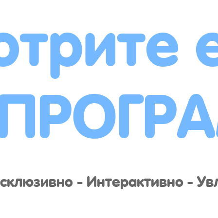
отрите 
 ПРОГР
склюзивно - Интерактивно - Ув