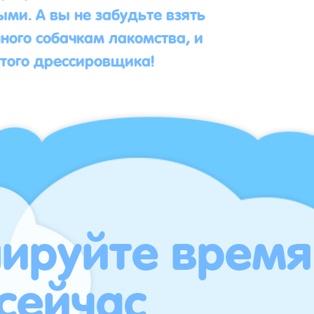
ми. А вы не забудьте взять
ного собачкам лакомства, и
итого дрессировщика!
ируйте время
сейчас