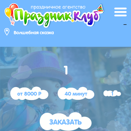
_
Волшебная сказка
1
от 8000 Р
40 минут
1
ЗАКАЗАТЬ