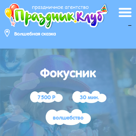
_
Волшебная сказка
Фокусник
7500 Р
30 мин.
волшебство