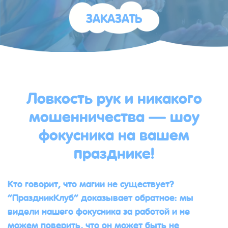
ЗАКАЗАТЬ
Ловкость рук и никакого
мошенничества — шоу
фокусника на вашем
празднике!
Кто говорит, что магии не существует?
“ПраздникКлуб” доказывает обратное: мы
видели нашего фокусника за работой и не
можем поверить, что он может быть не