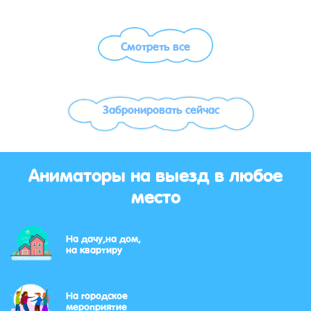
Смотреть все
Забронировать сейчас
Аниматоры на выезд в любое
место
На дачу,на дом,
на квартиру
На городское
мероприятие