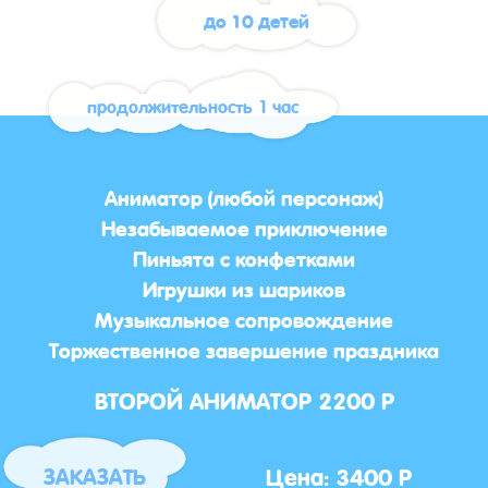
до 10 детей
продолжительность 1 час
Аниматор (любой персонаж)
Незабываемое приключение
Пиньята с конфетками
Игрушки из шариков
Музыкальное сопровождение
Торжественное завершение праздника
ВТОРОЙ АНИМАТОР 2200 Р
Цена: 3400 Р
ЗАКАЗАТЬ