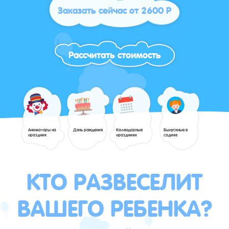
Заказать сейчас от 2600 Р
Рассчитать стоимость
Аниматоры на
День рождения
Календарные
Выпускные в
праздник
праздники
садике
КТО РАЗВЕСЕЛИТ
ВАШЕГО РЕБЕНКА?