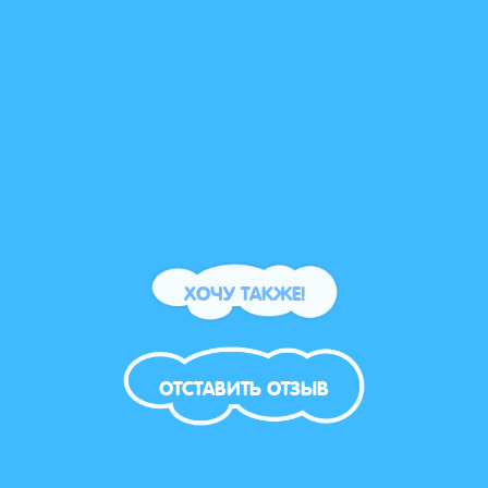
😄
понр
себе 
ХОЧУ ТАКЖЕ!
ОТСТАВИТЬ ОТЗЫВ