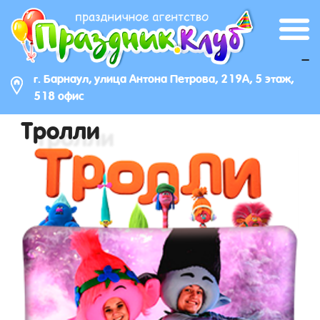
_
г. Барнаул, улица Антона Петрова, 219А, 5 этаж,
518 офис
Тролли