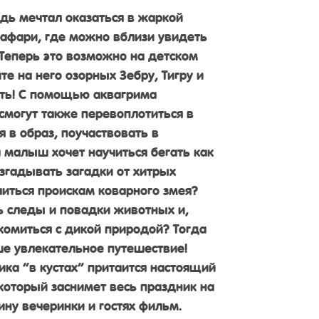
дь мечтал оказаться в жаркой
афари, где можно вблизи увидеть
Теперь это возможно на детском
е на него озорных Зебру, Тигру и
ать! С помощью аквагрима
смогут также перевоплотиться в
 в образ, поучаствовать в
ш малыш хочет научиться бегать как
азгадывать загадки от хитрых
читься проискам коварного змея?
ь следы и повадки животных и,
комиться с дикой природой? Тогда
е увлекательное путешествие!
ика “в кустах” притаится настоящий
 который заснимет весь праздник на
ину вечеринки и гостях фильм.