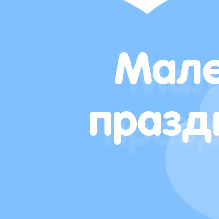
Мале
празд