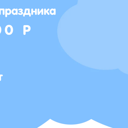
 праздника
00 Р
т
Т