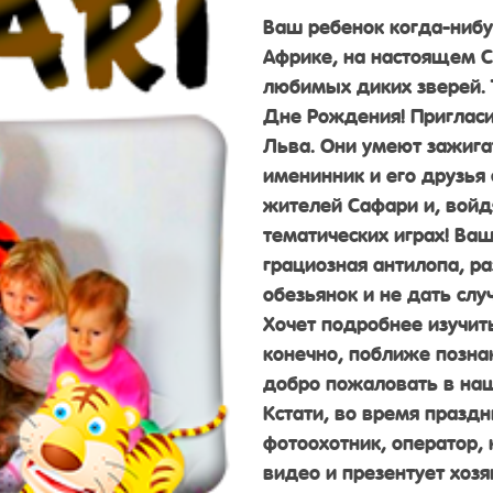
Ваш ребенок когда-нибу
Африке, на настоящем С
любимых диких зверей. 
Дне Рождения! Пригласит
Льва. Они умеют зажиг
именинник и его друзья 
жителей Сафари и, войдя
тематических играх! Ва
грациозная антилопа, р
обезьянок и не дать слу
Хочет подробнее изучит
конечно, поближе позна
добро пожаловать в наш
Кстати, во время праздн
фотоохотник, оператор,
видео и презентует хозя