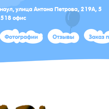
рнаул, улица Антона Петрова, 219А, 5
 518 офис
Фотографии
Отзывы
Заказ 