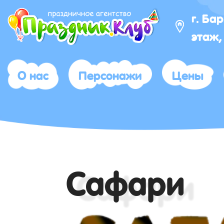
г. Ба
этаж,
О нас
Персонажи
Цены
Сафари