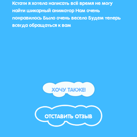
ок
Кстати я хотела написать всё время не могу
Я уже
ит
найти шикарный аниматор Нам очень
слов
понравилось Было очень весело Будем теперь
актё
всегда обращаться к вам
Врем
каче
ХОЧУ ТАКЖЕ!
ОТСТАВИТЬ ОТЗЫВ