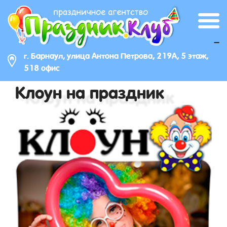
_
г. Барнаул, улица Антона Петрова, 219А, 5 этаж,
518 офис
Клоун на праздник