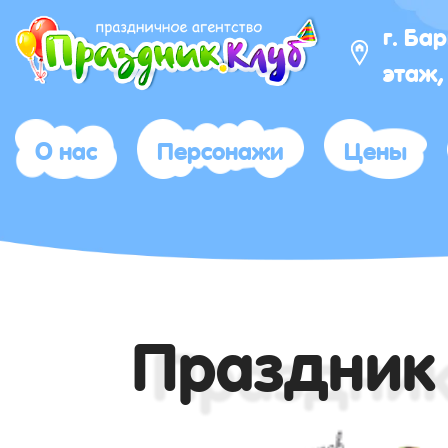
г. Ба
этаж,
О нас
Персонажи
Цены
Праздник 