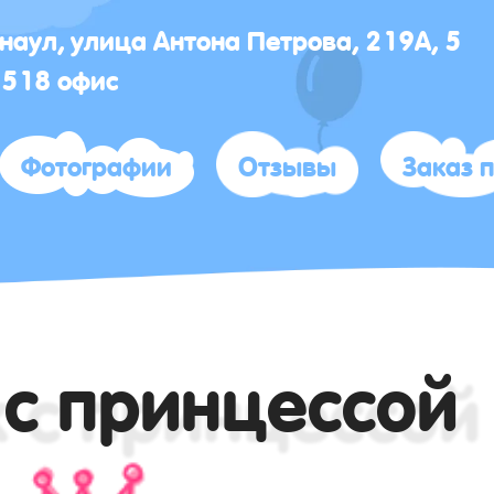
рнаул, улица Антона Петрова, 219А, 5
 518 офис
Фотографии
Отзывы
Заказ 
с принцессой