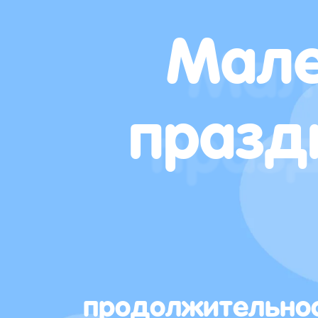
Мале
празд
продолжительно