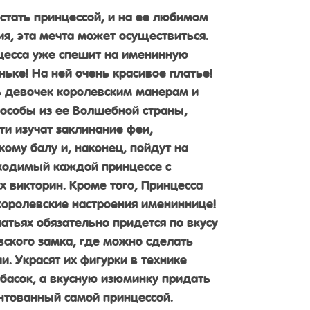
стать принцессой, и на ее любимом
я, эта мечта может осуществиться.
цесса уже спешит на именинную
ьке! На ней очень красивое платье!
ь девочек королевским манерам и
 особы из ее Волшебной страны,
ти изучат заклинание феи,
кому балу и, наконец, пойдут на
бходимый каждой принцессе с
викторин. Кроме того, Принцесса
 королевские настроения имениннице!
атьях обязательно придется по вкусу
вского замка, где можно сделать
. Украсят их фигурки в технике
лбасок, а вкусную изюминку придать
ентованный самой принцессой.