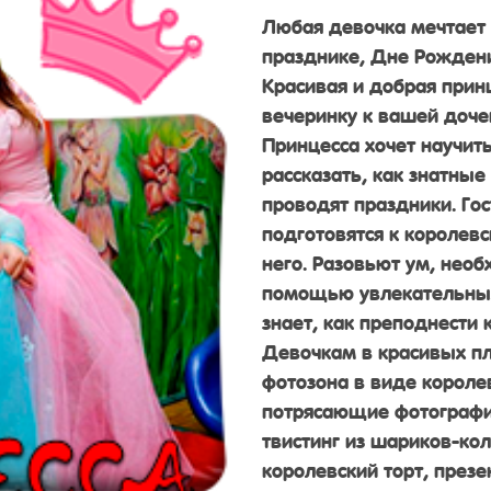
Любая девочка мечтает 
празднике, Дне Рождени
Красивая и добрая прин
вечеринку к вашей дочен
Принцесса хочет научит
рассказать, как знатные
проводят праздники. Гос
подготовятся к королевс
него. Разовьют ум, нео
помощью увлекательных 
знает, как преподнести
Девочкам в красивых пл
фотозона в виде короле
потрясающие фотографии
твистинг из шариков-ко
королевский торт, през