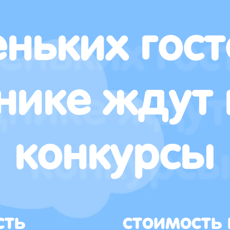
ньких гост
нике ждут 
конкурсы
сть
стоимость