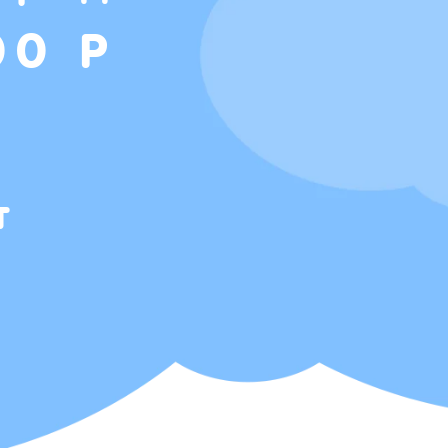
00 Р
т
Т