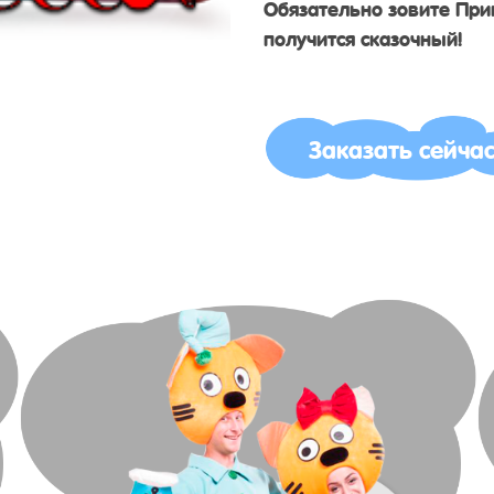
Обязательно зовите При
получится сказочный!
Заказать сейча