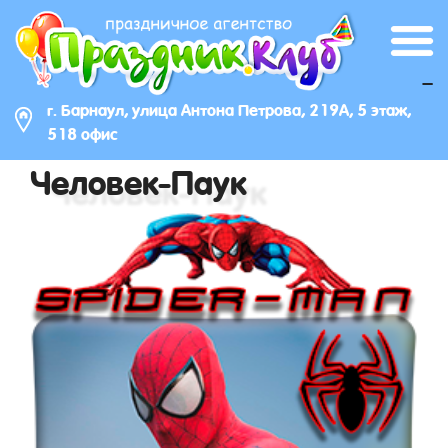
_
г. Барнаул, улица Антона Петрова, 219А, 5 этаж,
518 офис
Человек-Паук