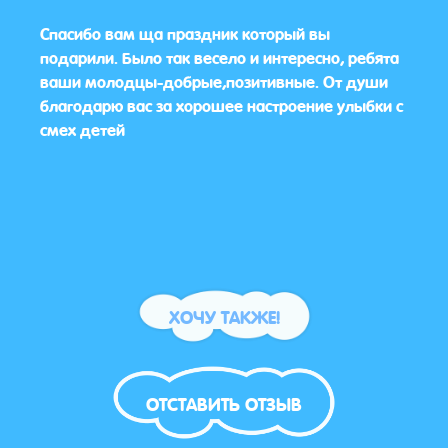
се
Спасибо вам ща праздник который вы
Спаси
подарили. Было так весело и интересно, ребята
.
ваши молодцы-добрые,позитивные. От души
благодарю вас за хорошее настроение улыбки с
смех детей
ХОЧУ ТАКЖЕ!
ОТСТАВИТЬ ОТЗЫВ