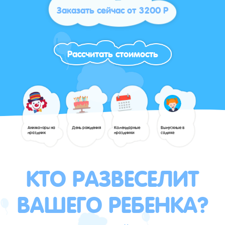
Заказать сейчас от 3200 Р
Рассчитать стоимость
Аниматоры на
День рождения
Календарные
Выпускные в
праздник
праздники
садике
КТО РАЗВЕСЕЛИТ
ВАШЕГО РЕБЕНКА?