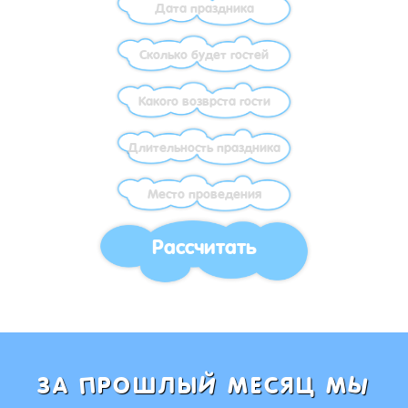
Рассчитать
Ы
Й
П
ЗА
РОШЛЫ
МЕСЯЦ М