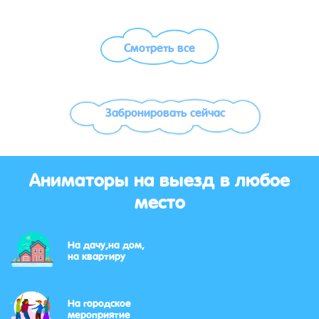
Смотреть все
Забронировать сейчас
Аниматоры на выезд в любое
место
На дачу,на дом,
на квартиру
На городское
мероприятие