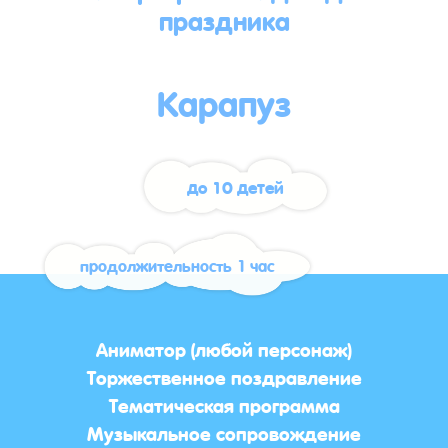
праздника
Карапуз
до 10 детей
продолжительность 1 час
Аниматор (любой персонаж)
Торжественное поздравление
Тематическая программа
Музыкальное сопровождение