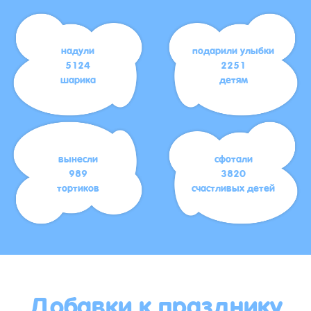
надули
подарили улыбки
5124
2251
шарика
детям
вынесли
сфотали
989
3820
тортиков
счастливых детей
Добавки к празднику