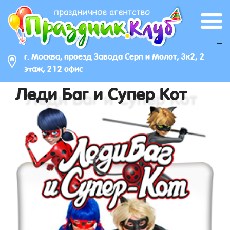
_
г. Москва, проезд Завода Серп и Молот, 3к2, 2
этаж, 212 офис
Леди Баг и Супер Кот