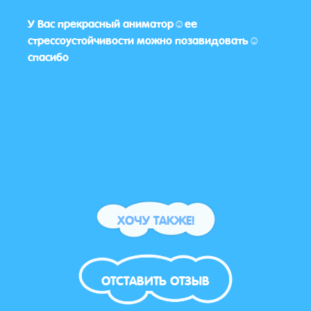
 у
У Вас прекрасный аниматор☺️ее
Оооо
😄
стрессоустойчивости можно позавидовать☺️
дово
спасибо
боль
ХОЧУ ТАКЖЕ!
ОТСТАВИТЬ ОТЗЫВ