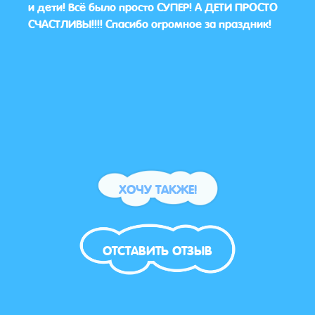
. С
и дети! Всё было просто СУПЕР! А ДЕТИ ПРОСТО
слов
СЧАСТЛИВЫ!!!! Спасибо огромное за праздник!
актё
ами,
Врем
ании.
каче
ы в
ХОЧУ ТАКЖЕ!
ОТСТАВИТЬ ОТЗЫВ