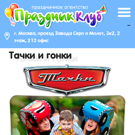
_
г. Москва, проезд Завода Серп и Молот, 3к2, 2
этаж, 212 офис
Тачки и гонки