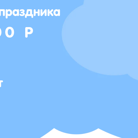
 праздника
00 Р
т
Т