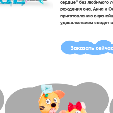
сердце” без любимого 
рождения она, Анна и О
приготовлению вкуснейш
удовольствием съедят в
Заказать сейча