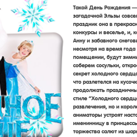
Такой День Рождения — 
загадочной Эльзы совсе
праздник она в прекрасн
конкурсы и веселье, и, к
Анну и забавного снегов
несмотря на время года 
помещении, будут зимни
соберем сосульки, откр
секрет холодного сердца
что разлетелся на кусоч
продолжать праздничные
стиле “Холодного сердц
развлечения, но и корол
аниматоры устроят насто
именинницу в принцессы
торжества салют из шар