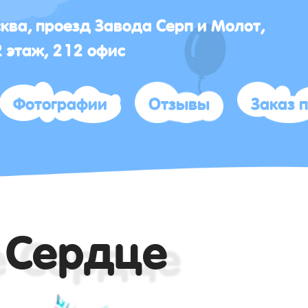
сква, проезд Завода Серп и Молот,
2 этаж, 212 офис
Фотографии
Отзывы
Заказ 
 Сердце