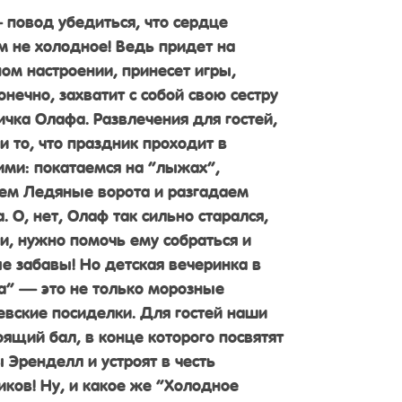
повод убедиться, что сердце
м не холодное! Ведь придет на
ом настроении, принесет игры,
онечно, захватит с собой свою сестру
ичка Олафа. Развлечения для гостей,
и то, что праздник проходит в
ми: покатаемся на “лыжах”,
оем Ледяные ворота и разгадаем
. О, нет, Олаф так сильно старался,
ки, нужно помочь ему собраться и
 забавы! Но детская вечеринка в
а” — это не только морозные
евские посиделки. Для гостей наши
ящий бал, в конце которого посвятят
 Эренделл и устроят в честь
иков! Ну, и какое же “Холодное