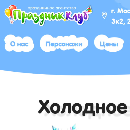
г. Мо
3к2, 
О нас
Персонажи
Цены
Холодное