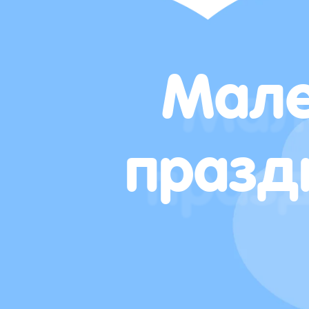
Мале
празд