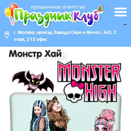
_
г. Москва, проезд Завода Серп и Молот, 3к2, 2
этаж, 212 офис
Монстр Хай