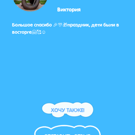
Виктория
Большое спасибо 🎉🎊🎁праздник, дети были в
Да, 
восторге🤗🥰☺️
дово
орга
ХОЧУ ТАКЖЕ!