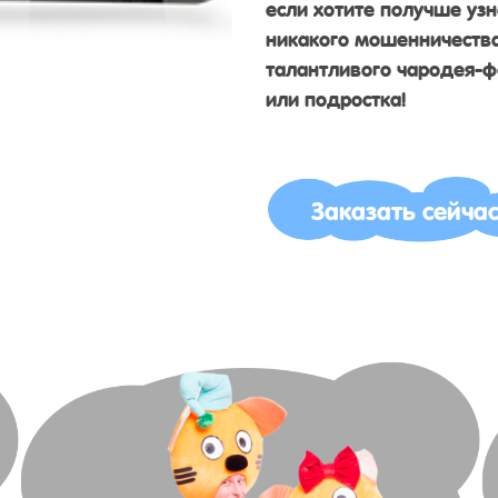
если хотите получше узн
никакого мошенничеств
талантливого чародея-ф
или подростка!
Заказать сейча