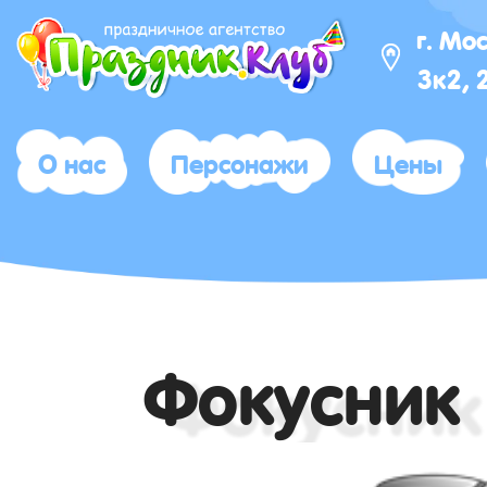
г. Мо
3к2, 
О нас
Персонажи
Цены
Фокусник