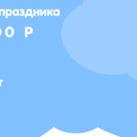
 праздника
00 Р
т
Т