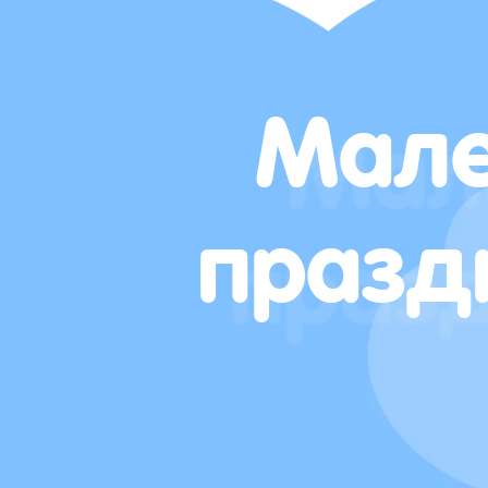
Мале
празд