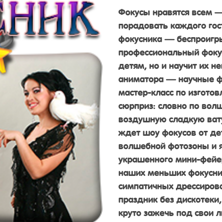
Фокусы нравятся всем —
порадовать каждого гос
фокусника — беспроигр
профессиональный фокус
детям, но и научит их н
аниматора — научные ф
мастер-класс по изгото
сюрприз: словно по вол
воздушную сладкую вату
ждет шоу фокусов от дет
волшебной фотозоны и я
украшенного мини-фейе
наших меньших фокусник
симпатичных дрессирова
праздник без дискотеки
круто зажечь под свои л