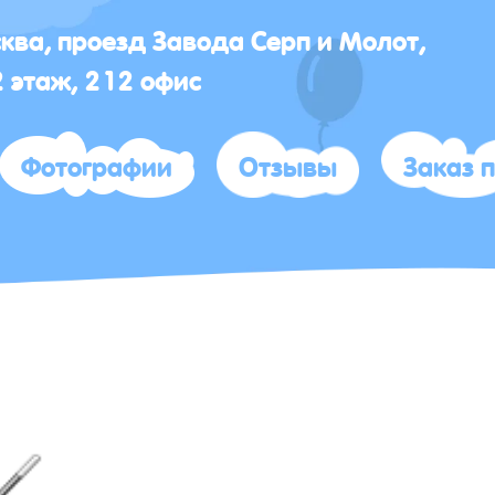
сква, проезд Завода Серп и Молот,
2 этаж, 212 офис
Фотографии
Отзывы
Заказ 