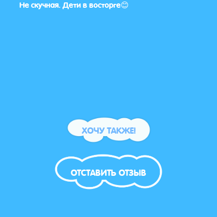
Не скучная. Дети в восторге😊
торж
всё 
Дети
танц
дово
сказ
празд
всего
ХОЧУ ТАКЖЕ!
ОТСТАВИТЬ ОТЗЫВ