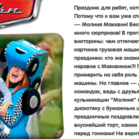
Праздник для ребят, кот
Потому что к вам уже с
— Молния Макквин! Вес
много сюрпризов! В пр
викторины: чем отличает
картинке грузовая маши
праздники: кто же окаж
наравне с Макквином?! 
примерить на себя роль
машины. Но главное — д
командах, ведь с друзь
кульминации “Молния” п
дискотеку с бумажным 
праздничные поздравлен
вкуснейший торт, каким
перед гонками! Не вери