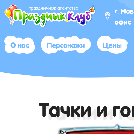
г. Но
офис
О нас
Персонажи
Цены
Тачки и г