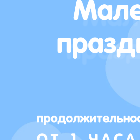
Мале
празд
продолжительно
ОТ 1 ЧАСА