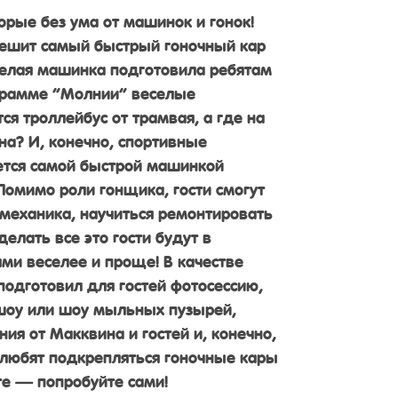
орые без ума от машинок и гонок!
пешит самый быстрый гоночный кар
елая машинка подготовила ребятам
ограмме “Молнии” веселые
ся троллейбус от трамвая, а где на
на? И, конечно, спортивные
ется самой быстрой машинкой
Помимо роли гонщика, гости смогут
 механика, научиться ремонтировать
елать все это гости будут в
ями веселее и проще! В качестве
одготовил для гостей фотосессию,
шоу или шоу мыльных пузырей,
ия от Макквина и гостей и, конечно,
 любят подкрепляться гоночные кары
те — попробуйте сами!