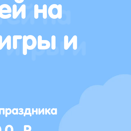
ей на
игры и
 праздника
00 Р