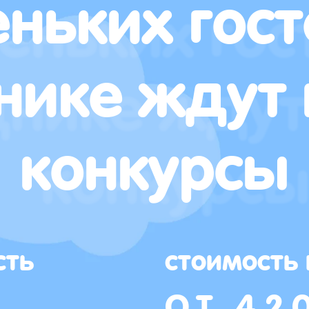
ньких гост
нике ждут 
конкурсы
сть
стоимость
ОТ 42