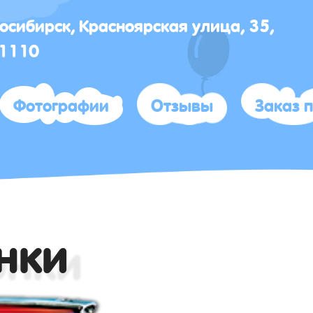
восибирск, Красноярская улица, 35,
 1110
Фотографии
Отзывы
Заказ 
онки