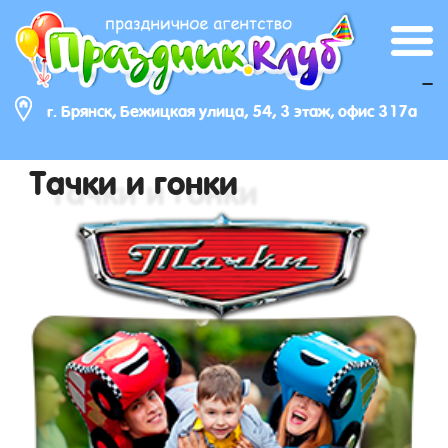
_
г. Брянск, Бежицкая улица, 54, 3 этаж, офис 317а
Тачки и гонки