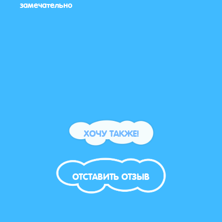
ой.
замечательно
Не ск
ыло
ХОЧУ ТАКЖЕ!
ОТСТАВИТЬ ОТЗЫВ