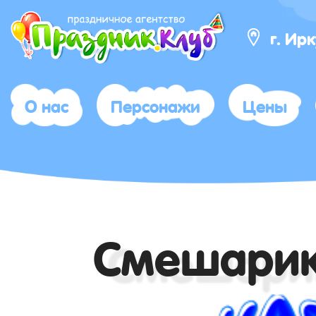
г. Ир
О нас
Персонажи
Цены
Смешари