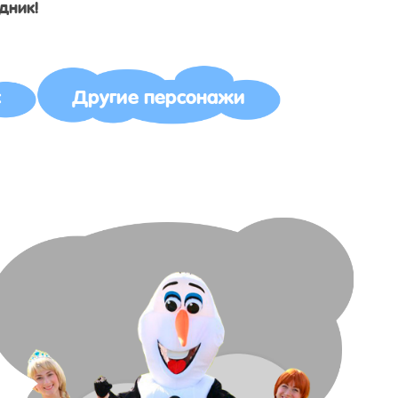
дник!
с
Другие персонажи