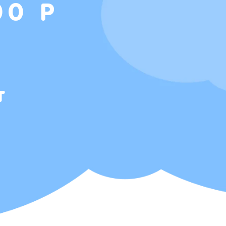
00 Р
т
Т