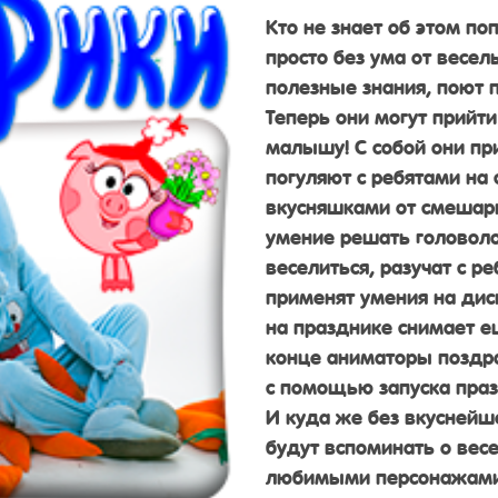
Кто не знает об этом п
просто без ума от весел
полезные знания, поют 
Теперь они могут прийт
малышу! С собой они пр
погуляют с ребятами на 
вкусняшками от смешари
умение решать головол
веселиться, разучат с 
применят умения на ди
на празднике снимает е
конце аниматоры поздрав
с помощью запуска праз
И куда же без вкуснейш
будут вспоминать о вес
любимыми персонажами.