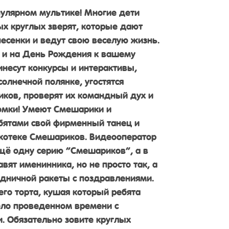
опулярном мультике! Многие дети
ых круглых зверят, которые дают
песенки и ведут свою веселую жизнь.
и и на День Рождения к вашему
инесут конкурсы и интерактивы,
солнечной полянке, угостятся
ков, проверят их командный дух и
омки! Умеют Смешарики и
ребятами свой фирменный танец и
скотеке Смешариков. Видеооператор
щё одну серию “Смешариков”, а в
ят именинника, но не просто так, а
дничной ракеты с поздравлениями.
его торта, кушая который ребята
ело проведенном времени с
 Обязательно зовите круглых