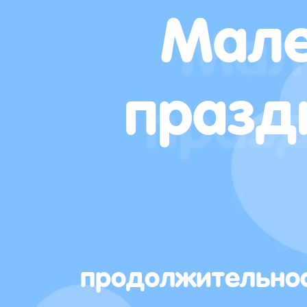
Мале
празд
продолжительно