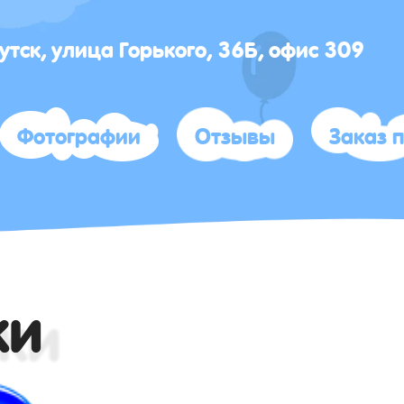
кутск, улица Горького, 36Б, офис 309
Фотографии
Отзывы
Заказ 
ки