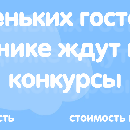
ньких гост
нике ждут 
конкурсы
сть
стоимость