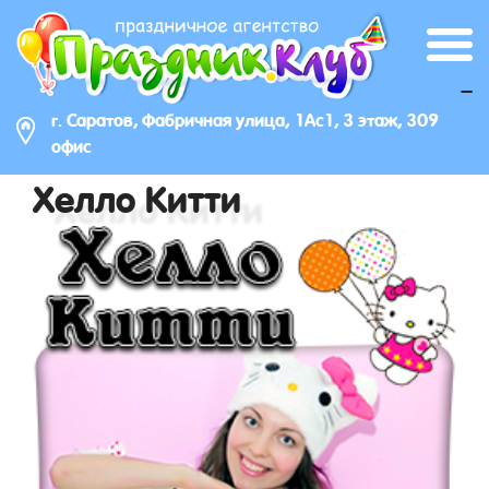
_
г. Саратов, Фабричная улица, 1Ас1, 3 этаж, 309
офис
Хелло Китти