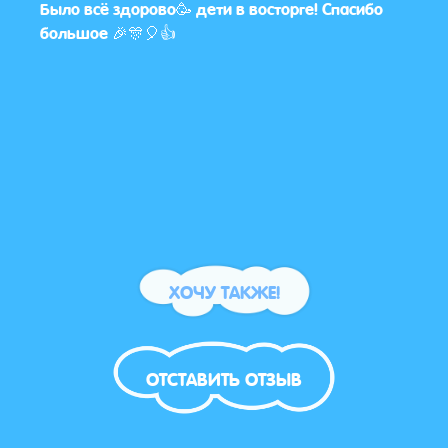
Было всё здорово🥳 дети в восторге! Спасибо
Да н
лос
большое 🎉🎊🎈👍
вооб
(
 но
бо
ообще
ХОЧУ ТАКЖЕ!
ОТСТАВИТЬ ОТЗЫВ